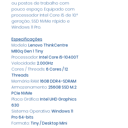
ou postos de trabalho com
pouco espaço. Equipado com
processador Intel Core i5 de 10.ª
geração, SSD NVMe rápido e
Windows 11 Pro.
Especificações
Modelo:
Lenovo ThinkCentre
M80q Gen 1 Tiny
Processador:
Intel Core i5-10400T
Velocidade:
2.00GHz
Cores / Threads:
6 Cores / 12
Threads
Memória RAM:
16GB DDR4-SDRAM
Armazenamento:
256GB SSD M.2
PCIe NVMe
Placa Gráfica:
Intel UHD Graphics
630
Sistema Operativo:
Windows 11
Pro 64-bits
Formato:
Tiny / Desktop Mini