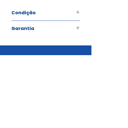
Condição
Recondicionado Grau A
Garantia
1 Ano
Endereço
Accessformula, Lda
Rua Pulido Valente, 3
2675-670
Odivelas
Portugal