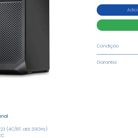
Adic
Condição
Recondicionado G
Garantia
1 Ano
onal
23 (4C/8T, até 3.9GHz)
CC