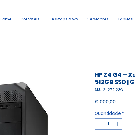
Home
Portáteis
Desktops & WS
Servidores
Tablets
HP Z4 G4 – X
512GB SSD | 
SKU: 2427212GA
Preço
€ 909,00
Quantidade
*