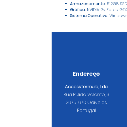
Armazenamento:
512GB SS
Gráfica:
NVIDIA GeForce GTX
Sistema Operativo:
Windows 
Endereço
Accessformula, Lda
Rua Pulido Valente, 3
2675-670 Odivelas
Portugal